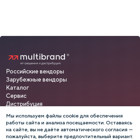
Российские вендоры
Зарубежные вендоры
Каталог
Сервис
Дистрибуция
Контакты
Мы используем файлы cookie для обеспечения
Прайс на ПК OZAT
работы сайта и анализа посещаемости. Оставаясь
info@multibrand.tech
на сайте, вы не даёте автоматического согласия —
+7 (495) 198-78-87
пожалуйста, выберите предпочтительный вариант.